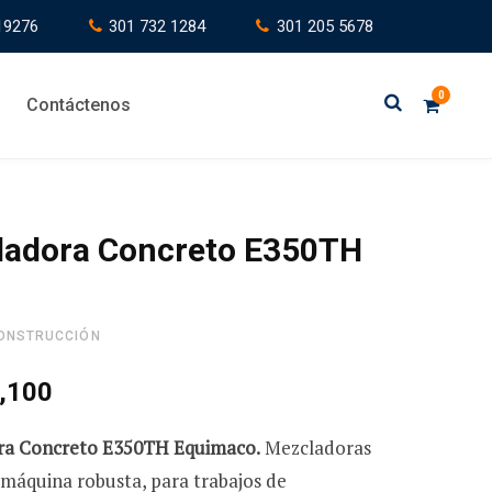
19276
301 732 1284
301 205 5678
0
Contáctenos
C
ladora Concreto E350TH
a
ONSTRUCCIÓN
,100
r
ra Concreto E350TH Equimaco.
Mezcladoras
 máquina robusta, para trabajos de