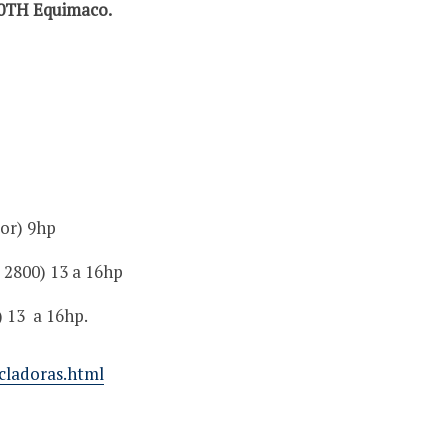
50TH Equimaco.
tor) 9hp
 2800) 13 a 16hp
) 13 a 16hp.
cladoras.html