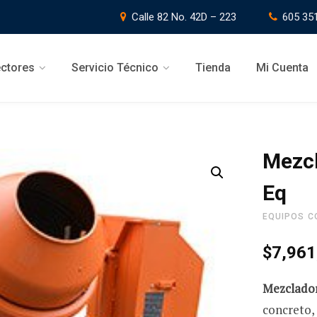
Calle 82 No. 42D – 223
605 35
ctores
Servicio Técnico
Tienda
Mi Cuenta
Mezc
Eq
EQUIPOS C
$
7,961
Mezclado
concreto,