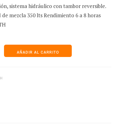
ón, sistema hidráulico con tambor reversible.
r
 de mezcla 350 lts Rendimiento 6 a 8 horas
TH
i
a
AÑADIR AL CARRITO
t
TH
o
d