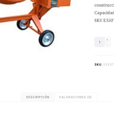
construcci
Capacidad
SKU E350
Mezclador
Concreto
E350TH
Eq
SKU:
E350
cantidad
DESCRIPCIÓN
VALORACIONES (0)