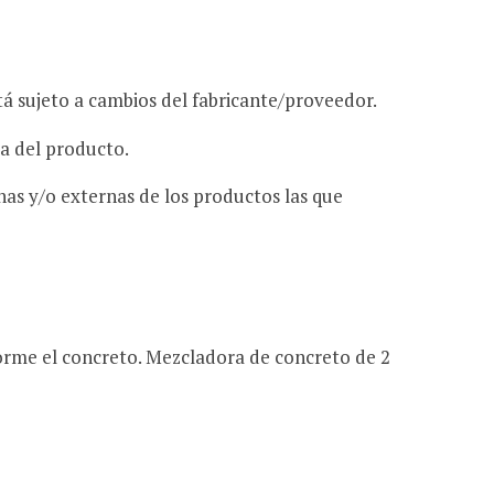
e
á sujeto a cambios del fabricante/proveedor.
ta del producto.
c
rnas y/o externas de los productos las que
o
forme el concreto. Mezcladora de concreto de 2
m
p