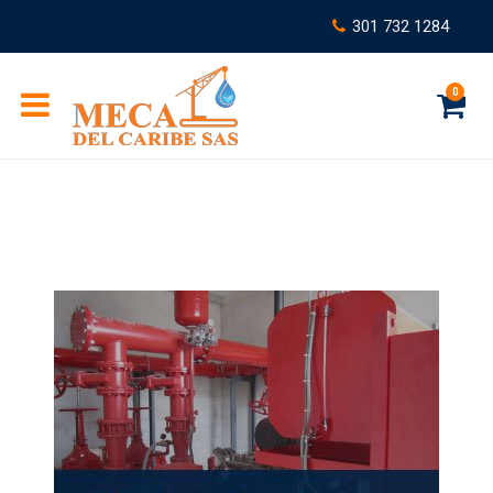
301 732 1284
0
C
a
r