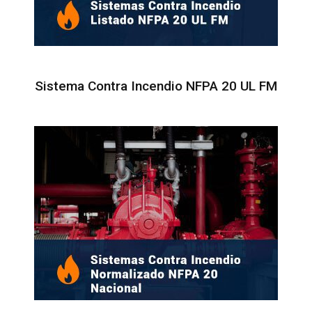
r
Sistema Contra Incendio NFPA 20 UL FM
i
t
o
d