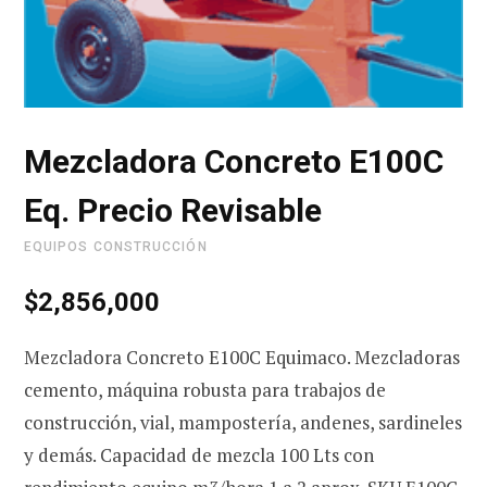
r
i
Mezcladora Concreto E100C
Eq. Precio Revisable
t
EQUIPOS CONSTRUCCIÓN
$
2,856,000
o
Mezcladora Concreto E100C Equimaco. Mezcladoras
cemento, máquina robusta para trabajos de
construcción, vial, mampostería, andenes, sardineles
y demás. Capacidad de mezcla 100 Lts con
d