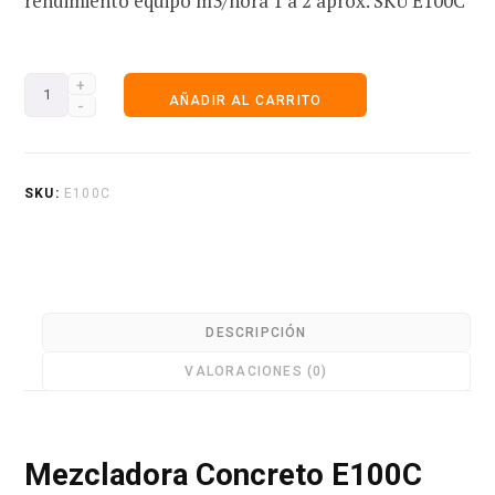
rendimiento equipo m3/hora 1 a 2 aprox. SKU E100C
e
Mezcladora
AÑADIR AL CARRITO
Concreto
E100C
c
Eq.
SKU:
E100C
Precio
Revisable
cantidad
o
DESCRIPCIÓN
VALORACIONES (0)
m
Mezcladora Concreto E100C
p