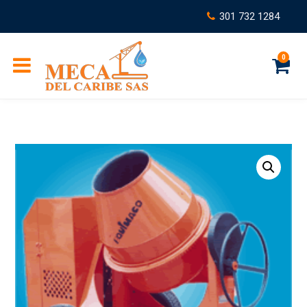
301 732 1284
0
C
a
r