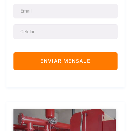
r
a
s