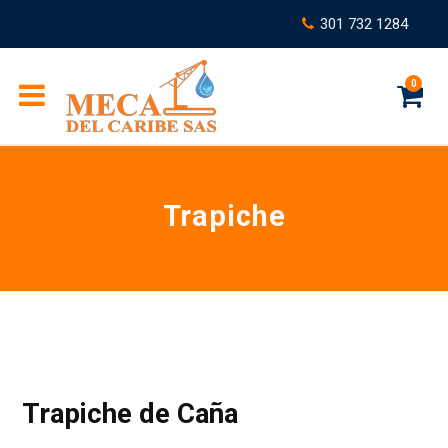
301 732 1284
0
C
Trapiche
a
r
Trapiche de Caña