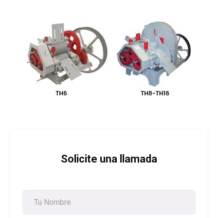
e
c
o
Solicite una llamada
m
p