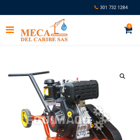
301 732 1284
0
C
a
r