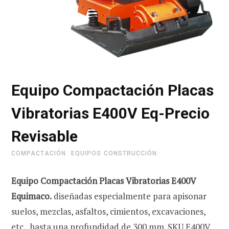
r
i
Equipo Compactación Placas
Vibratorias E400V Eq-Precio
t
Revisable
COMPACTACIÓN
EQUIPOS CONSTRUCCIÓN
o
Equipo Compactación Placas Vibratorias E400V
Equimaco.
diseñadas especialmente para apisonar
suelos, mezclas, asfaltos, cimientos,
excavaciones,
d
etc., hasta una profundidad de 300 mm. SKU E400V