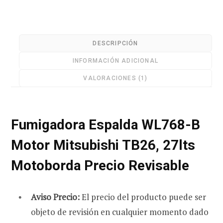
Motor
Mitsubishi
TB26,
DESCRIPCIÓN
r
27
INFORMACIÓN ADICIONAL
litros
Precio
VALORACIONES (1)
Revisable
a
cantidad
Fumigadora Espalda WL768-B
Motor Mitsubishi TB26, 27lts
s
Motoborda Precio Revisable
Aviso Precio:
El precio del producto puede ser
objeto de revisión en cualquier momento dado