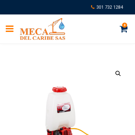
301 732 1284
0
C
a
r