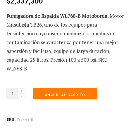
$
2,337,300
a
valoración
de un
cliente
Fumigadora de Espalda WL768-B Motoborda
, Motor
e
Mitsubishi TB26, uno de los equipos para
Desinfección cuyo diseño minimiza los medios de
contaminación se caracteriza por tener una mejor
c
aspersión y fácil uso, equipo de larga duración,
capacidad 25 litros. Presión 100 a 500 psi. SKU
WL768-B
o
Fumigadora
AÑADIR AL CARRITO
de
m
Espalda
WL768-
SKU:
WL768-B
B
p