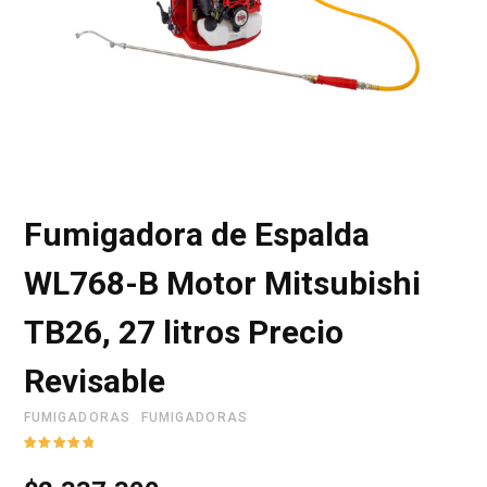
r
i
Fumigadora de Espalda
t
WL768-B Motor Mitsubishi
TB26, 27 litros Precio
o
Revisable
FUMIGADORAS
FUMIGADORAS
d
Valorado
1
con
5.00
de
5 en base