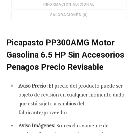
INFORMACIÓN ADICIONAL
Precio
Revisable
VALORACIONES (0)
cantidad
r
Picapasto PP300AMG Motor
Gasolina 6.5 HP Sin Accesorios
a
Penagos Precio Revisable
Aviso Precio:
El precio del producto puede ser
s
objeto de revisión en cualquier momento dado
que está sujeto a cambios del
fabricante/proveedor.
Aviso Imágenes:
Son exclusivamente de