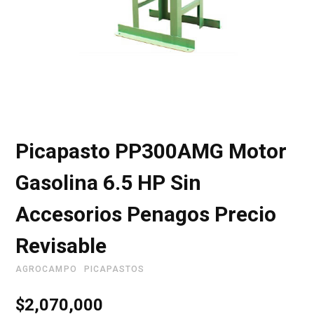
r
i
Picapasto PP300AMG Motor
t
Gasolina 6.5 HP Sin
Accesorios Penagos Precio
o
Revisable
AGROCAMPO
PICAPASTOS
d
$
2,070,000