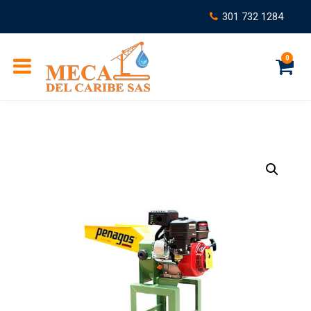
301 732 1284
0
C
a
r