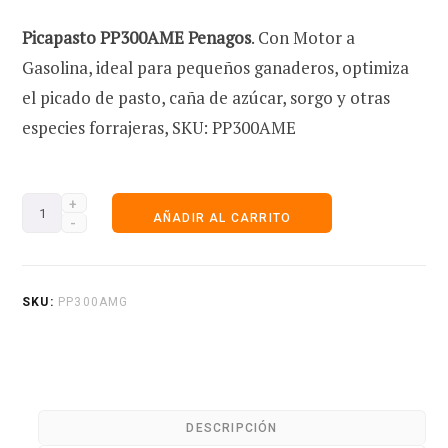
Picapasto PP300AME Penagos
. Con Motor a
e
Gasolina, ideal para pequeños ganaderos, optimiza
el picado de pasto, caña de azúcar, sorgo y otras
especies forrajeras, SKU: PP300AME
c
Picapasto
AÑADIR AL CARRITO
PP300AMG
o
Motor
Gasolina
SKU:
PP300AMG
6.5
HP
m
Sin
Accesorios
DESCRIPCIÓN
Penagos
p