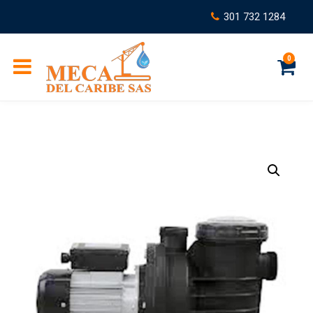
301 732 1284
0
C
a
r