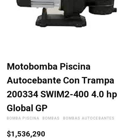
r
i
Motobomba Piscina
t
Autocebante Con Trampa
200334 SWIM2-400 4.0 hp
o
Global GP
BOMBA PISCINA
BOMBAS
BOMBAS AUTOCEBANTES
d
$
1,536,290