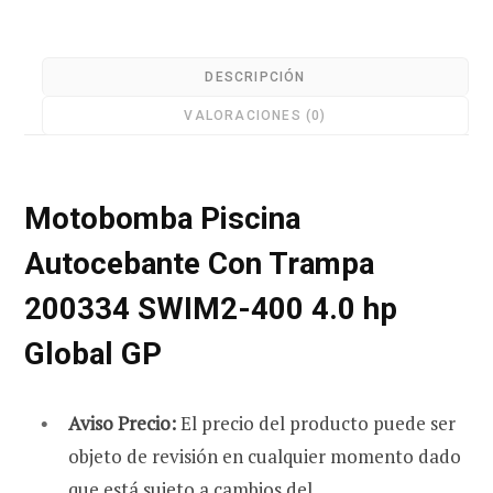
SWIM2-
400
DESCRIPCIÓN
4.0
r
VALORACIONES (0)
hp
Global
GP
Motobomba Piscina
a
cantidad
Autocebante Con Trampa
200334 SWIM2-400 4.0 hp
s
Global GP
Aviso Precio:
El precio del producto puede ser
objeto de revisión en cualquier momento dado
que está sujeto a cambios del