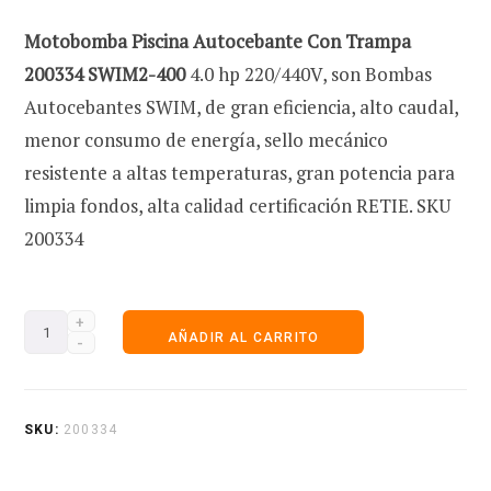
Motobomba Piscina Autocebante Con Trampa
e
200334 SWIM2-400
4.0 hp 220/440V, son Bombas
Autocebantes SWIM, de gran eficiencia, alto caudal,
menor consumo de energía, sello mecánico
resistente a altas temperaturas, gran potencia para
c
limpia fondos, alta calidad certificación RETIE. SKU
200334
o
Motobomba
AÑADIR AL CARRITO
Piscina
m
Autocebante
Con
SKU:
200334
Trampa
200334
p