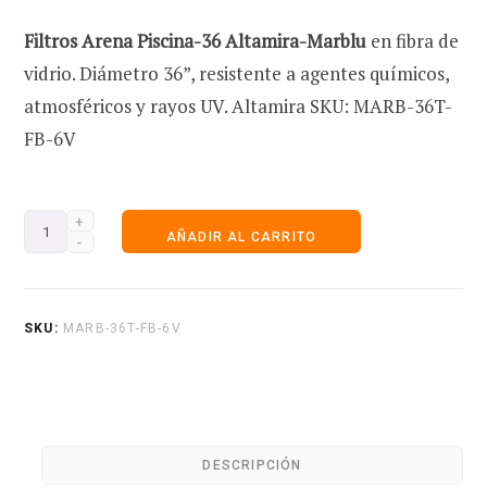
Filtros Arena Piscina-36 Altamira-Marblu
en fibra de
e
vidrio. Diámetro 36”, resistente a agentes químicos,
atmosféricos y rayos UV. Altamira SKU: MARB-36T-
FB-6V
c
Filtros
AÑADIR AL CARRITO
Arena
o
Piscina
Fibra
SKU:
MARB-36T-FB-6V
Vidro
MARB-
m
36T-
FB-
DESCRIPCIÓN
6V
p