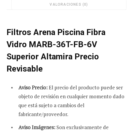
VALORACIONES (0)
Superior
Altamira
Precio
r
Filtros Arena Piscina Fibra
Revisable
cantidad
Vidro MARB-36T-FB-6V
Superior Altamira Precio
a
Revisable
s
Aviso Precio:
El precio del producto puede ser
objeto de revisión en cualquier momento dado
que está sujeto a cambios del
fabricante/proveedor.
Aviso Imágenes:
Son exclusivamente de