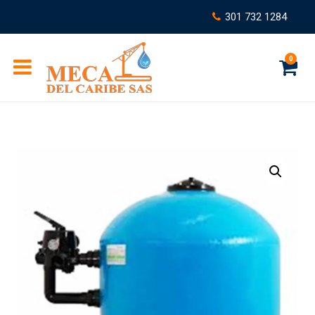
301 732 1284
0
C
a
r