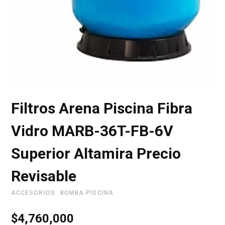
r
i
Filtros Arena Piscina Fibra
t
Vidro MARB-36T-FB-6V
Superior Altamira Precio
o
Revisable
ACCESORIOS
BOMBA PISCINA
d
$
4,760,000