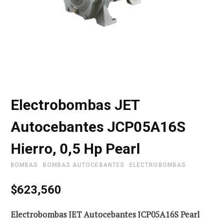
r
i
Electrobombas JET
t
Autocebantes JCP05A16S
Hierro, 0,5 Hp Pearl
o
BOMBAS
BOMBAS AUTOCEBANTES
ELECTROBOMBAS
$
623,560
d
Electrobombas JET Autocebantes JCP05A16S Pearl