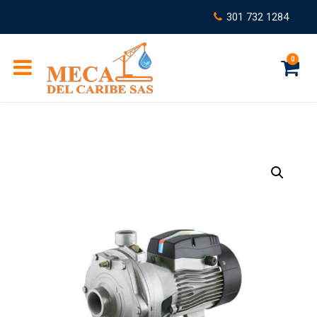
301 732 1284
0
C
a
r