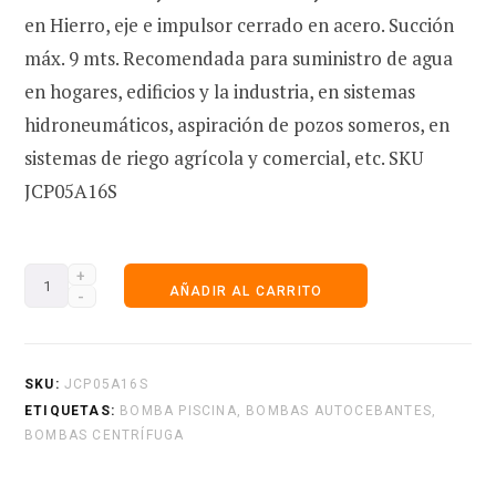
en Hierro, eje e impulsor cerrado en acero. Succión
máx. 9 mts. Recomendada para suministro de agua
e
en hogares, edificios y la industria, en sistemas
hidroneumáticos, aspiración de pozos someros, en
sistemas de riego agrícola y comercial, etc. SKU
c
JCP05A16S
Electrobombas
o
AÑADIR AL CARRITO
JET
Autocebantes
JCP05A16S
SKU:
JCP05A16S
m
Hierro,
ETIQUETAS:
BOMBA PISCINA
,
BOMBAS AUTOCEBANTES
,
BOMBAS CENTRÍFUGA
0,5
Hp
p