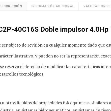
DESCRIPCIÓN
INFORMACIÓN ADICIONAL
VALORACIONES 
C2P-40C16S Doble impulsor 4.0Hp 
e ser objeto de revisión en cualquier momento dado que est
rácter ilustrativo, y pueden no ser la representación exac
 se reserva el derecho de modificar las características inte
esarrollos tecnológicos
 u otros líquidos de propiedades fisicoquímicas similares a
industria, en sistemas hidroneumáticos, en sistemas de riego