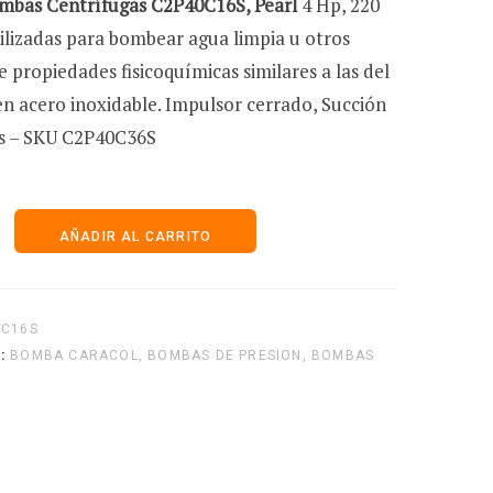
mbas Centrífugas C2P40C16S, Pearl
4 Hp, 220
tilizadas para bombear agua limpia u otros
r
e propiedades fisicoquímicas similares a las del
en acero inoxidable. Impulsor cerrado, Succión
s – SKU C2P40C36S
i
mbas
AÑADIR AL CARRITO
t
s
0C16S
o
:
BOMBA CARACOL
,
BOMBAS DE PRESION
,
BOMBAS
d