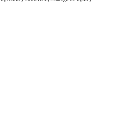
r
a
s