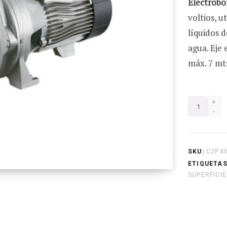
Electrobo
voltios, u
líquidos d
agua. Eje 
máx. 7 mt
Electrobo
Centrífuga
C2P-
40C16S
SKU:
C2P4
Doble
ETIQUETAS
SUPERFICIE
impulsor
4.0Hp
Pearl
cantidad