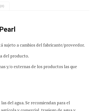
(0)
e
Pearl
c
á sujeto a cambios del fabricante/proveedor.
ta del producto.
o
rnas y/o externas de los productos las que
m
 las del agua. Se recomiendan para el
 agrícola y comercial, trasiego de agua y
p