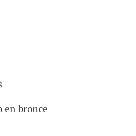
s
o en bronce