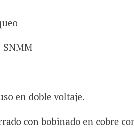
queo
ts SNMM
uso en doble voltaje.
rrado con bobinado en cobre con