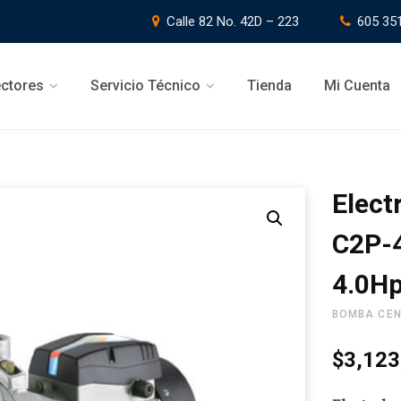
Calle 82 No. 42D – 223
605 35
ctores
Servicio Técnico
Tienda
Mi Cuenta
Elect
C2P-
4.0Hp
BOMBA CEN
$
3,123