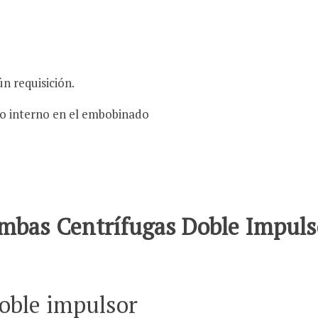
n requisición.
co interno en el embobinado
ombas Centrífugas Doble Impul
oble impulsor