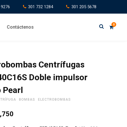
19276
301 732 1284
301 205 5678
0
Contáctenos
C
robombas Centrífugas
40C16S Doble impulsor
a
 Pearl
TRÍFUGA
BOMBAS
ELECTROBOMBAS
r
,750