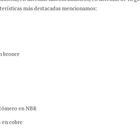
acterísticas más destacadas mencionamos:
n bronce
astómero en NBR
 en cobre