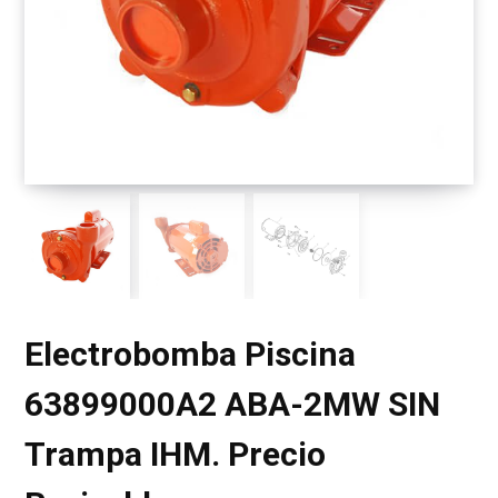
r
i
t
Electrobomba Piscina
o
63899000A2 ABA-2MW SIN
Trampa IHM. Precio
d