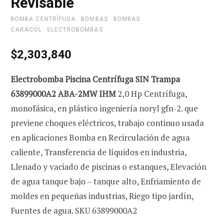
Revisable
BOMBA CENTRÍFUGA
BOMBAS
BOMBAS
CARACOL
ELECTROBOMBAS
e
$
2,303,840
Electrobomba Piscina Centrífuga SIN Trampa
c
63899000A2 ABA-2MW IHM
2,0 Hp Centrífuga,
monofásica, en plástico ingeniería noryl gfn-2. que
previene choques eléctricos, trabajo continuo usada
o
en aplicaciones Bomba en Recirculación de agua
caliente, Transferencia de líquidos en industria,
Llenado y vaciado de piscinas o estanques, Elevación
m
de agua tanque bajo – tanque alto, Enfriamiento de
moldes en pequeñas industrias, Riego tipo jardín,
Fuentes de agua. SKU 63899000A2
p