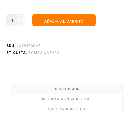
Electrobomba
AÑADIR AL CARRITO
Piscina
r
63899000A2
ABA-
SKU:
63889E00A2-1
2MW
ETIQUETA:
BOMBA CARACOL
a
SIN
Trampa
IHM.
s
Precio
DESCRIPCIÓN
Revisable
INFORMACIÓN ADICIONAL
cantidad
VALORACIONES (0)