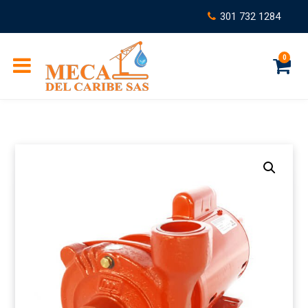
301 732 1284
0
C
a
r