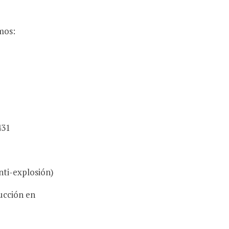
mos:
431
nti-explosión)
ucción en