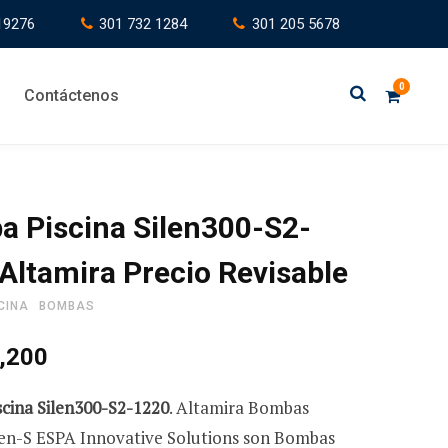
19276
301 732 1284
301 205 5678
0
Contáctenos
C
 Piscina Silen300-S2-
Altamira Precio Revisable
a
CINA
BOMBAS
,200
r
cina Silen300-S2-1220
. Altamira Bombas
ilen-S ESPA Innovative Solutions son Bombas