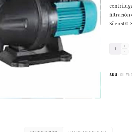
centrífug
filtració
Silen300
Bomba
Piscina
Silen300-
S2-
SKU:
SILEN
1220
Altamira
Precio
Revisable
cantidad