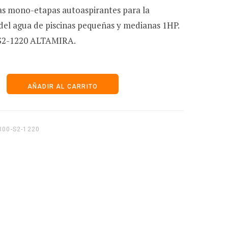
as mono-etapas autoaspirantes para la
r
n del agua de piscinas pequeñas y medianas 1HP.
-S2-1220 ALTAMIRA.
i
AÑADIR AL CARRITO
t
300-S2-1220
o
d