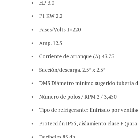
HP 3.0
P1 KW 2.2
Fases/Volts 1×220
Amp. 12.5
Corriente de arranque (A) 43.75
Succión/descarga. 2.5” x 2.5”
DMS Diámetro mínimo sugerido tubería de
Número de polos / RPM 2 / 3,450
Tipo de refrigerante: Enfriado por ventil
Protección IP55, aislamiento clase F (para
Decibeles 85 db