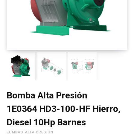
r
i
t
Bomba Alta Presión
o
1E0364 HD3-100-HF Hierro,
Diesel 10Hp Barnes
d
BOMBAS ALTA PRESIÓN