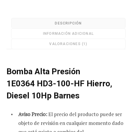
Hierro,
Diesel
10Hp
DESCRIPCIÓN
Barnes
r
INFORMACIÓN ADICIONAL
cantidad
VALORACIONES (1)
a
Bomba Alta Presión
1E0364 HD3-100-HF Hierro,
s
Diesel 10Hp Barnes
Aviso Precio:
El precio del producto puede ser
objeto de revisión en cualquier momento dado
que está sujeto a cambios del