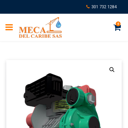
301 732 1284
0
C
a
r