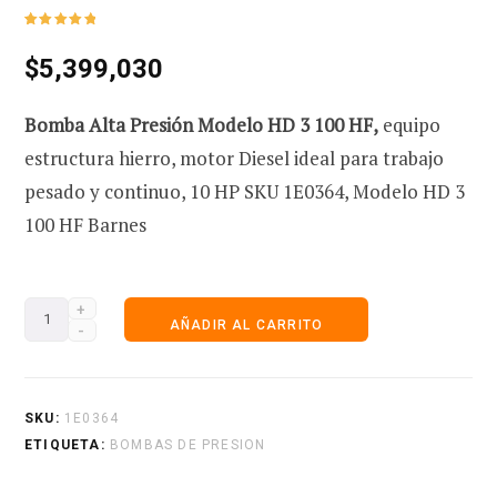
Valorado
1
con
5.00
de
$
5,399,030
5 en base
e
a
valoración
de un
cliente
Bomba Alta Presión Modelo HD
3 100 HF,
equipo
estructura hierro, motor Diesel ideal para trabajo
c
pesado y continuo, 10 HP SKU 1E0364, Modelo HD 3
100 HF Barnes
o
Bomba
AÑADIR AL CARRITO
Alta
Presión
m
1E0364 HD3-
SKU:
1E0364
100-
ETIQUETA:
BOMBAS DE PRESION
HF
p